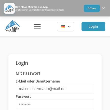
×
Download Milk the Sun App
Öffnen
Jetzt unseren Marktplatz in der Hosentasche dabei!
Login
Login
Mit Passwort
E-Mail oder Benutzername
Passwort