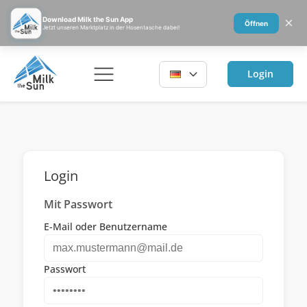
×
Download Milk the Sun App
Öffnen
Jetzt unseren Marktplatz in der Hosentasche dabei!
Login
Login
Mit Passwort
E-Mail oder Benutzername
Passwort