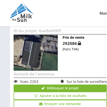
Mai
ID du projet:
6ae8e699ff
Prix de vente
292086
(hors TVA)
Activité de l'annonce
Vues:
2263
Sur la liste de surveillan
Débloquer le projet
Ajouter à la liste de souhaits
Envoyer une demande