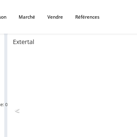
son
Marché
Vendre
Références
Extertal
ce:
0
<