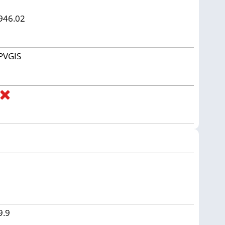
946.02
PVGIS
9.9