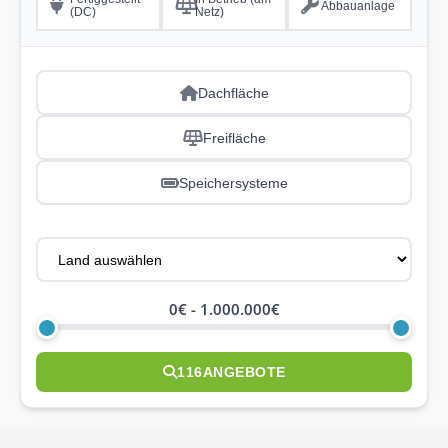
Abbauanlage
(DC)
Netz)
Dachfläche
Freifläche
Speichersysteme
0€
-
1.000.000€
116
ANGEBOTE