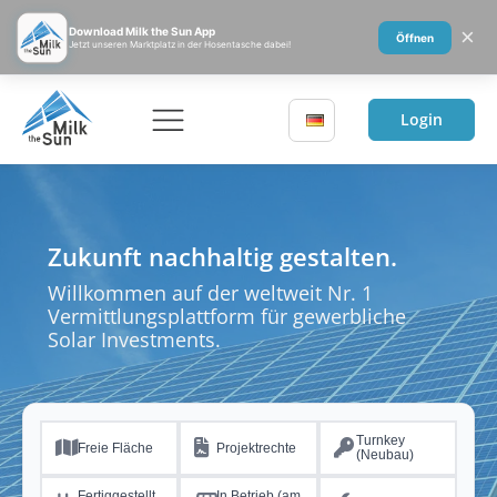
×
Download Milk the Sun App
Öffnen
Jetzt unseren Marktplatz in der Hosentasche dabei!
Login
Zukunft nachhaltig gestalten.
Willkommen auf der weltweit Nr. 1
Vermittlungsplattform für gewerbliche
Solar Investments.
Turnkey
Freie Fläche
Projektrechte
(Neubau)
Fertiggestellt
In Betrieb (am