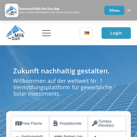
×
Download Milk the Sun App
Öffnen
Jetzt unseren Marktplatz in der Hosentasche dabei!
Login
Zukunft nachhaltig gestalten.
Willkommen auf der weltweit Nr. 1
Vermittlungsplattform für gewerbliche
Solar Investments.
Turnkey
Freie Fläche
Projektrechte
(Neubau)
Fertiggestellt
In Betrieb (am