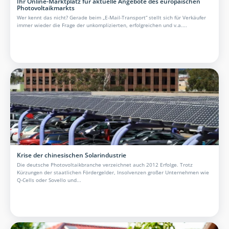
Ihr Online-Marktplatz für aktuelle Angebote des europäischen
Photovoltaikmarkts
Wer kennt das nicht? Gerade beim „E-Mail-Transport“ stellt sich für Verkäufer
immer wieder die Frage der unkomplizierten, erfolgreichen und v.a....
Krise der chinesischen Solarindustrie
Die deutsche Photovoltaikbranche verzeichnet auch 2012 Erfolge. Trotz
Kürzungen der staatlichen Fördergelder, Insolvenzen großer Unternehmen wie
Q-Cells oder Sovello und...