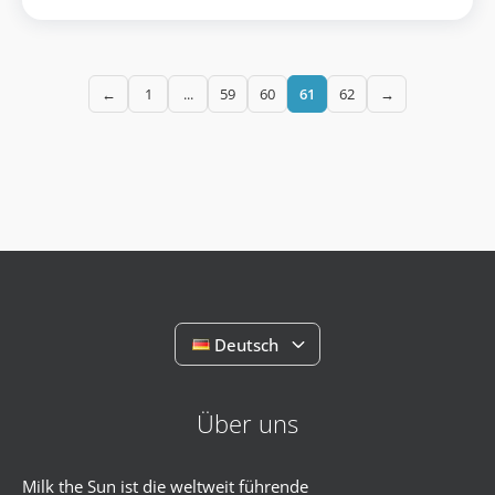
←
1
...
59
60
61
62
→
Deutsch
Über uns
Milk the Sun ist die weltweit führende