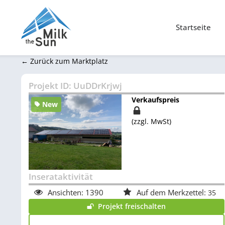
Startseite
← Zurück zum Marktplatz
Projekt ID:
UuDDrKrjwj
Verkaufspreis
New
(zzgl. MwSt)
Inserataktivität
Ansichten:
1390
Auf dem Merkzettel:
35
Projekt freischalten