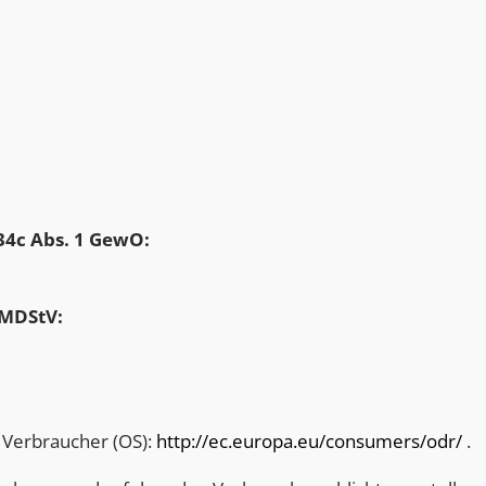
34c Abs. 1 GewO:
 MDStV:
 Verbraucher (OS):
http://ec.europa.eu/consumers/odr/
.