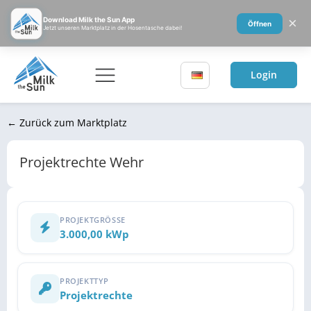
×
Download Milk the Sun App
Öffnen
Jetzt unseren Marktplatz in der Hosentasche dabei!
Login
← Zurück zum Marktplatz
Projektrechte Wehr
PROJEKTGRÖSSE
3.000,00 kWp
PROJEKTTYP
Projektrechte