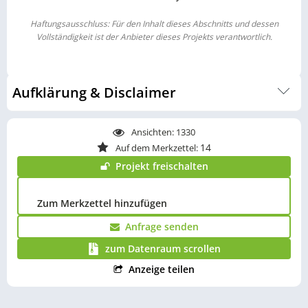
Haftungsausschluss: Für den Inhalt dieses Abschnitts und dessen
Vollständigkeit ist der Anbieter dieses Projekts verantwortlich.
Aufklärung & Disclaimer
Um Ihnen eine fundierte Entscheidungsgrundlage zu bieten,
Ansichten:
1330
haben wir auf einer eigenen Unterseite alle wichtigen
14
Auf dem Merkzettel:
Informationen rund um ein Photovoltaik-Investment
gebündelt. Dort werden Chancen, Risiken sowie
Projekt freischalten
wirtschaftliche Rahmenbedingungen ausführlich erläutert.
Die Inhalte sind bewusst detailliert aufbereitet und stellen
Zum Merkzettel hinzufügen
eine wichtige Grundlage für das Verständnis des
Investments dar. Wir empfehlen daher, diese Seite vor einer
Anfrage senden
Investitionsentscheidung vollständig zu lesen. Zur
zum Datenraum scrollen
Unterseite:
Solar Investment
Anzeige teilen
Alle hier sowie alle im Datenraum aufgeführten Angaben,
Prognosen über Entwicklungen, Berechnungen, Höhen von
Vergütungen sowie die steuerlichen und rechtlichen