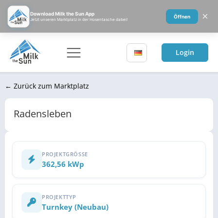
×
Download Milk the Sun App
Öffnen
Jetzt unseren Marktplatz in der Hosentasche dabei!
Login
← Zurück zum Marktplatz
Radensleben
PROJEKTGRÖSSE
362,56 kWp
PROJEKTTYP
Turnkey (Neubau)