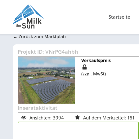
Startseite
← Zurück zum Marktplatz
Projekt ID:
VNrPG4ahbh
Verkaufspreis
(zzgl. MwSt)
Inserataktivität
Ansichten:
3994
Auf dem Merkzettel:
181