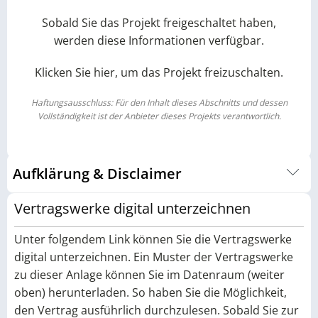
Sobald Sie das Projekt freigeschaltet haben,
werden diese Informationen verfügbar.
Klicken Sie hier, um das Projekt freizuschalten.
Haftungsausschluss: Für den Inhalt dieses Abschnitts und dessen
Vollständigkeit ist der Anbieter dieses Projekts verantwortlich.
Aufklärung & Disclaimer
Um Ihnen eine fundierte Entscheidungsgrundlage zu bieten,
Vertragswerke digital unterzeichnen
haben wir auf einer eigenen Unterseite alle wichtigen
Informationen rund um ein Photovoltaik-Investment
Unter folgendem Link können Sie die Vertragswerke
gebündelt. Dort werden Chancen, Risiken sowie
digital unterzeichnen. Ein Muster der Vertragswerke
wirtschaftliche Rahmenbedingungen ausführlich erläutert.
zu dieser Anlage können Sie im Datenraum (weiter
Die Inhalte sind bewusst detailliert aufbereitet und stellen
oben) herunterladen. So haben Sie die Möglichkeit,
eine wichtige Grundlage für das Verständnis des
den Vertrag ausführlich durchzulesen. Sobald Sie zur
Investments dar. Wir empfehlen daher, diese Seite vor einer