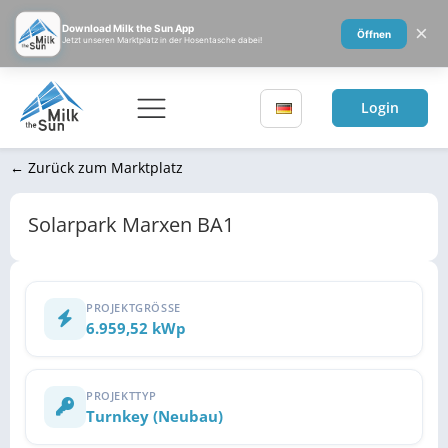
×
Download Milk the Sun App
Öffnen
Jetzt unseren Marktplatz in der Hosentasche dabei!
Login
← Zurück zum Marktplatz
Solarpark Marxen BA1
PROJEKTGRÖSSE
6.959,52 kWp
PROJEKTTYP
Turnkey (Neubau)