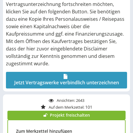
Investitionsentscheidung vollständig zu lesen. Zur
Vertragsunterzeichnung fortschreiten möchten,
Unterseite:
Solar Investment
klicken Sie auf den folgenden Button. Sie benötigen
Alle hier sowie alle im Datenraum aufgeführten Angaben,
dazu eine Kopie Ihres Personalausweises / Reisepass
Prognosen über Entwicklungen, Berechnungen, Höhen von
sowie einen Kapitalnachweis über die
Vergütungen sowie die steuerlichen und rechtlichen
Kaufpreissumme und ggf. eine Finanzierungszusage.
Grundlagen wurden vom jeweiligen Anbieter mit Sorgfalt
Mit dem Öffnen des Kaufvertrages bestätigen Sie,
zusammengestellt. Die Milk the Sun Plattform (MTS) ist
dass der hier zuvor eingeblendete Disclaimer
reiner Plattformbetreiber und nicht verantwortlich für
Inhalte des Inserates. Eine Haftung für Inhalt, Richtigkeit,
vollständig zur Kenntnis genommen und diesem
Vollständigkeit und Aktualität der Angaben, sowie für
zugestimmt wurde.
Gesetzesänderungen, wirtschaftliche Entwicklungen,
meteorologische Schwankungen oder Änderungen der
Rechtsprechung, einschließlich Maßnahmen der
Jetzt Vertragswerke verbindlich unterzeichnen
Steuerbehörden kann durch den Verkäufer und die MTS
nicht übernommen werden. Alle Regelungen hierzu richten
Ansichten:
2643
sich nach dem Kaufvertrag. Gleiches gilt für den
101
Auf dem Merkzettel:
tatsächlichen Eintritt der mit dem Erwerb eines PV-
Direktinvestments als Teileigentum verbundenen
Projekt freischalten
steuerlichen und wirtschaftlichen Ergebnissen, Zielen und
Vorstellungen. Es wird ausdrücklich darauf hingewiesen,
Zum Merkzettel hinzufügen