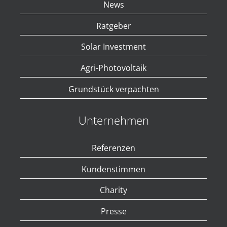
News
Unstimmigkeiten nicht aufklären oder beheben, wird das
betreffende Inserat nicht veröffentlicht oder nur unter
Ratgeber
ausdrücklicher Kennzeichnung der festgestellten
Unstimmigkeiten zugelassen.
Solar Investment
Agri-Photovoltaik
Grundstück verpachten
Unternehmen
Referenzen
Kundenstimmen
Charity
Presse