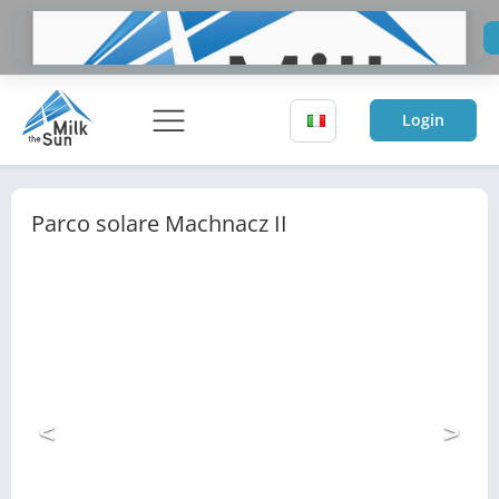
Do
Inv
Login
Parco solare Machnacz II
<
>