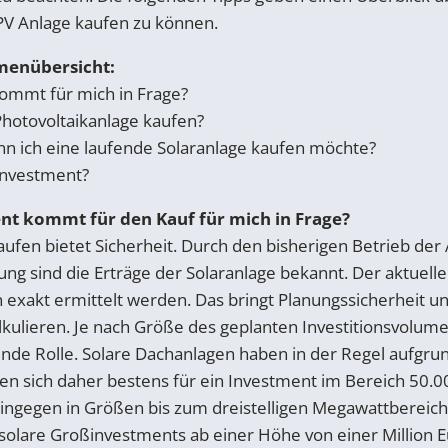
PV Anlage kaufen zu können.
menübersicht:
ommt für mich in Frage?
Photovoltaikanlage kaufen?
n ich eine laufende Solaranlage kaufen möchte?
 Investment?
ent kommt für den Kauf für mich in Frage?
aufen bietet Sicherheit. Durch den bisherigen Betrieb der 
ung sind die Erträge der Solaranlage bekannt. Der aktuell
xakt ermittelt werden. Das bringt Planungssicherheit und
ulieren. Je nach Größe des geplanten Investitionsvolumen
ende Rolle. Solare Dachanlagen haben in der Regel aufgru
en sich daher bestens für ein Investment im Bereich 50.000
 hingegen in Größen bis zum dreistelligen Megawattbereic
r solare Großinvestments ab einer Höhe von einer Million E