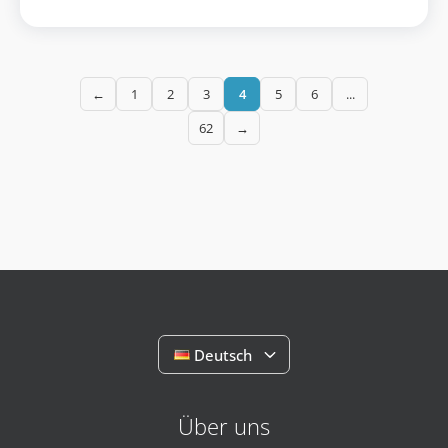
←
1
2
3
4
5
6
...
62
→
Deutsch
Über uns