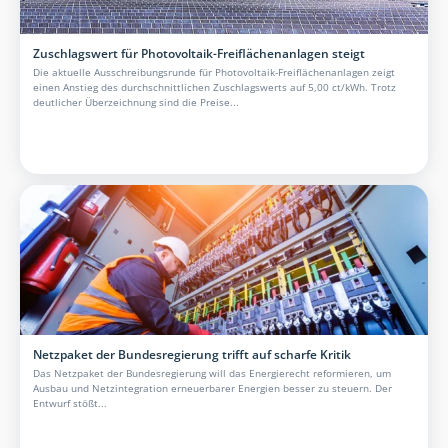
Zuschlagswert für Photovoltaik-Freiflächenanlagen steigt
Die aktuelle Ausschreibungsrunde für Photovoltaik-Freiflächenanlagen zeigt
einen Anstieg des durchschnittlichen Zuschlagswerts auf 5,00 ct/kWh. Trotz
deutlicher Überzeichnung sind die Preise...
Netzpaket der Bundesregierung trifft auf scharfe Kritik
Das Netzpaket der Bundesregierung will das Energierecht reformieren, um
Ausbau und Netzintegration erneuerbarer Energien besser zu steuern. Der
Entwurf stößt...