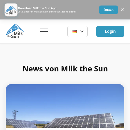
×
Download Milk the Sun App
Öffnen
Jetzt unseren Marktplatz in der Hosentasche dabei!
Login
News von Milk the Sun