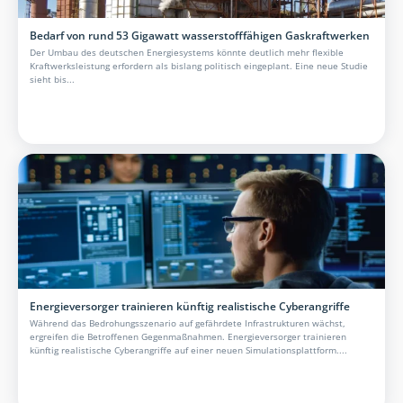
Bedarf von rund 53 Gigawatt wasserstofffähigen Gaskraftwerken
Der Umbau des deutschen Energiesystems könnte deutlich mehr flexible
Kraftwerksleistung erfordern als bislang politisch eingeplant. Eine neue Studie
sieht bis...
Energieversorger trainieren künftig realistische Cyberangriffe
Während das Bedrohungsszenario auf gefährdete Infrastrukturen wächst,
ergreifen die Betroffenen Gegenmaßnahmen. Energieversorger trainieren
künftig realistische Cyberangriffe auf einer neuen Simulationsplattform....