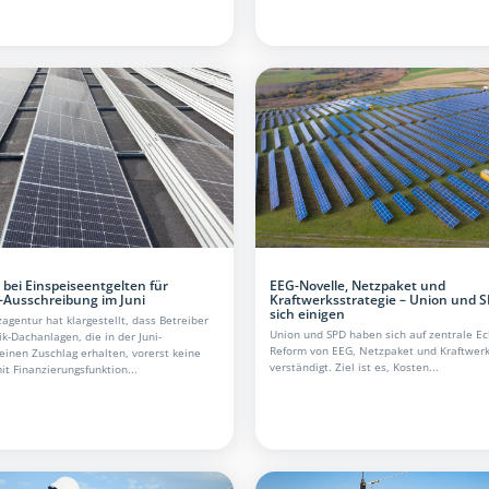
bei Einspeiseentgelten für
EEG-Novelle, Netzpaket und
-Ausschreibung im Juni
Kraftwerksstrategie – Union und S
sich einigen
gentur hat klargestellt, dass Betreiber
Union und SPD haben sich auf zentrale Ec
k-Dachanlagen, die in der Juni-
Reform von EEG, Netzpaket und Kraftwerk
einen Zuschlag erhalten, vorerst keine
verständigt. Ziel ist es, Kosten...
t Finanzierungsfunktion...