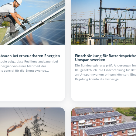
usbauen bei erneuerbaren Energien
Einschränkung für Batteriespeiche
Umspannwerken
tudie zeigt, dass Resilienz ausbauen bei
Die Bundesregierung prüft Änderungen im
nergien von einer Mehrheit der
Baugesetzbuch, die Einschränkung für Bat
s zentral für die Energiewende...
an Umspannwerken bringen könnten. Ein
Regelung könnte die bisherige...