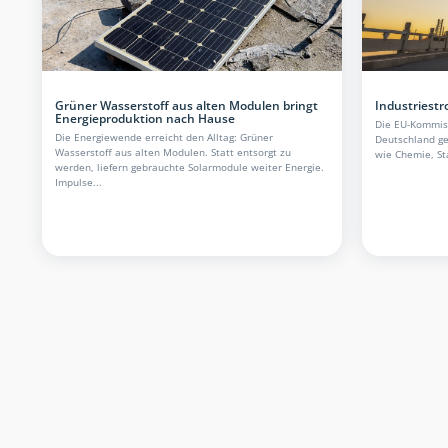
Grüner Wasserstoff aus alten Modulen bringt
Industriest
Energieproduktion nach Hause
Die EU-Kommiss
Die Energiewende erreicht den Alltag: Grüner
Deutschland ge
Wasserstoff aus alten Modulen. Statt entsorgt zu
wie Chemie, Sta
werden, liefern gebrauchte Solarmodule weiter Energie.
Impulse...