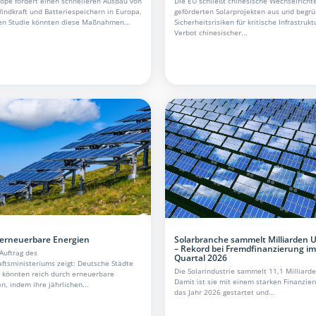
ope fordert einen schnelleren Ausbau von
Die EU schließt chinesische Wechselricht
indkraft und Batteriespeichern in Europa.
geförderten Solarprojekten aus und begrü
en Studie könnten diese Maßnahmen...
Sicherheitsrisiken für kritische Infrastrukt
Verbot chinesischer...
 erneuerbare Energien
Solarbranche sammelt Milliarden U
– Rekord bei Fremdfinanzierung im
Auftrag des
Quartal 2026
ftsministeriums zeigt: Deutsche Städte
Die Solarindustrie sammelt 11,1 Milliarde
 könnten reich durch erneuerbare
Damit ist sie mit einem starken Finanzie
, indem ihre jährlichen...
das Jahr 2026 gestartet und...