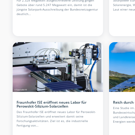
Für 2.328 Megawatt ausgeschriebene Leistung gingen
Solarpower Eur
Gebote über rund 5.247 Megawatt ein, damit ist die
Solarenergie, W
jüngste Solarpark-Ausschreibung der Bundesnetzagentur
Laut einer neu
deutlich...
Fraunhofer ISE eröffnet neues Labor für
Reich durch
Perowskit-Silizium-Solarzellen
Eine Studie im 
Das Fraunhofer ISE eröffnet neues Labor für Perowskit-
Bundeswirtscha
Silizium-Solarzellen und erweitert damit seine
und Landkreise
Forschungsaktivitäten. Ziel ist es, die industrielle
Energien werden
Fertigung von...