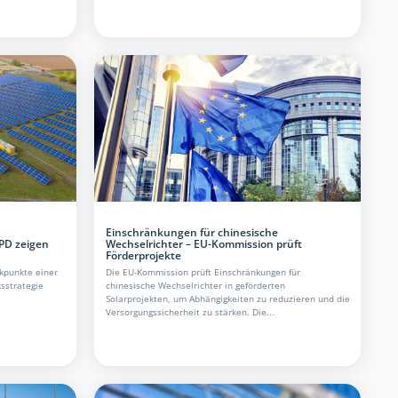
Einschränkungen für chinesische
PD zeigen
Wechselrichter – EU-Kommission prüft
Förderprojekte
kpunkte einer
Die EU-Kommission prüft Einschränkungen für
sstrategie
chinesische Wechselrichter in geförderten
Solarprojekten, um Abhängigkeiten zu reduzieren und die
Versorgungssicherheit zu stärken. Die...