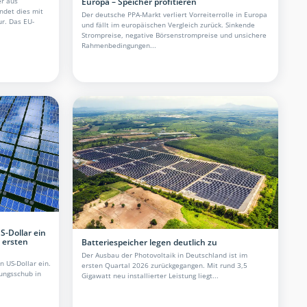
er aus
Europa – Speicher profitieren
ndet dies mit
Der deutsche PPA-Markt verliert Vorreiterrolle in Europa
ur. Das EU-
und fällt im europäischen Vergleich zurück. Sinkende
Strompreise, negative Börsenstrompreise und unsichere
Rahmenbedingungen...
S-Dollar ein
 ersten
Batteriespeicher legen deutlich zu
Der Ausbau der Photovoltaik in Deutschland ist im
n US-Dollar ein.
ersten Quartal 2026 zurückgegangen. Mit rund 3,5
rungsschub in
Gigawatt neu installierter Leistung liegt...