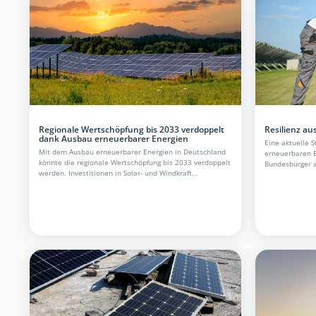
Regionale Wertschöpfung bis 2033 verdoppelt
Resilienz a
dank Ausbau erneuerbarer Energien
Eine aktuelle S
Mit dem Ausbau erneuerbarer Energien in Deutschland
erneuerbaren E
könnte die regionale Wertschöpfung bis 2033 verdoppelt
Bundesbürger al
werden. Investitionen in Solar- und Windkraft...