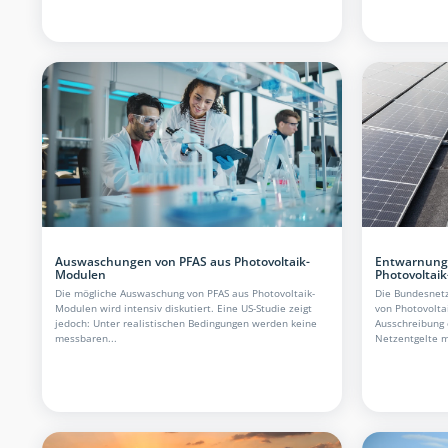
Auswaschungen von PFAS aus Photovoltaik-
Entwarnung 
Modulen
Photovoltaik
Die mögliche Auswaschung von PFAS aus Photovoltaik-
Die Bundesnetza
Modulen wird intensiv diskutiert. Eine US-Studie zeigt
von Photovoltai
jedoch: Unter realistischen Bedingungen werden keine
Ausschreibung 
messbaren...
Netzentgelte mi