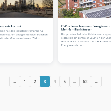
rompreis kommt
IT-Probleme bremsen Energiewend
Mehrfamilienhäusern
ion hat den Industriestrompreis für
Die gemeinschaftliche Gebäudeversorgung
nehmigt, um energieintensive Branchen
eigentlich ein zentraler Baustein der En
hl oder Glas zu entlasten. Ziel ist...
Gebäudesektor werden. Doch IT-Problem
Energiewende bei...
←
1
2
3
4
5
...
62
→