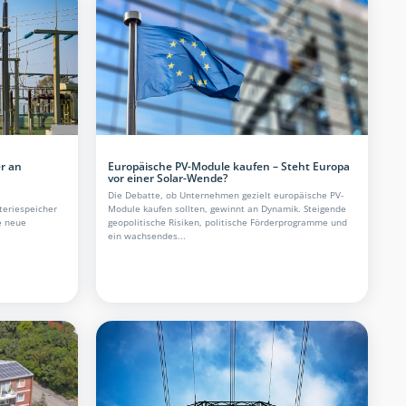
r an
Europäische PV-Module kaufen – Steht Europa
vor einer Solar-Wende?
Die Debatte, ob Unternehmen gezielt europäische PV-
teriespeicher
Module kaufen sollten, gewinnt an Dynamik. Steigende
e neue
geopolitische Risiken, politische Förderprogramme und
ein wachsendes...