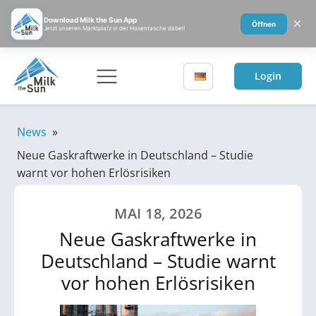
×
Download Milk the Sun App
Öffnen
Jetzt unseren Marktplatz in der Hosentasche dabei!
Login
News
»
Neue Gaskraftwerke in Deutschland – Studie
warnt vor hohen Erlösrisiken
MAI 18, 2026
Neue Gaskraftwerke in
Deutschland – Studie warnt
vor hohen Erlösrisiken