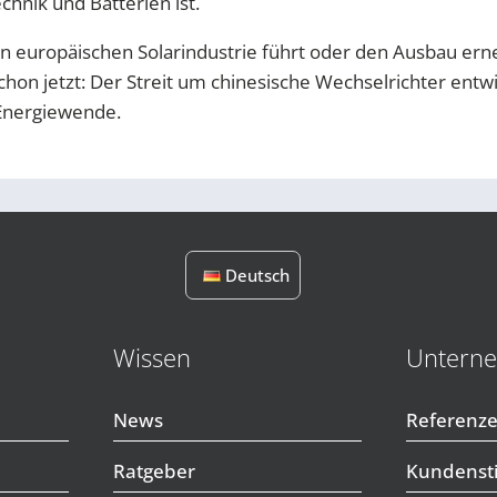
hnik und Batterien ist.
en europäischen Solarindustrie führt oder den Ausbau erne
chon jetzt: Der Streit um chinesische Wechselrichter ent
 Energiewende.
Deutsch
Wissen
Untern
News
Referenz
Ratgeber
Kundens