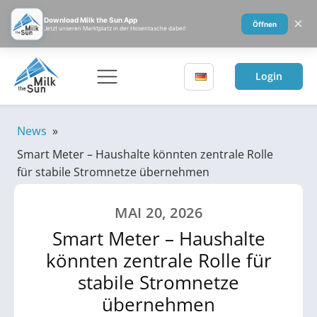
×
Download Milk the Sun App
Öffnen
Jetzt unseren Marktplatz in der Hosentasche dabei!
Login
News
»
Smart Meter – Haushalte könnten zentrale Rolle
für stabile Stromnetze übernehmen
MAI 20, 2026
Smart Meter – Haushalte
könnten zentrale Rolle für
stabile Stromnetze
übernehmen