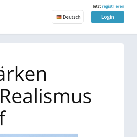
Jetzt
registrieren
Login
Deutsch
ärken
 Realismus
f