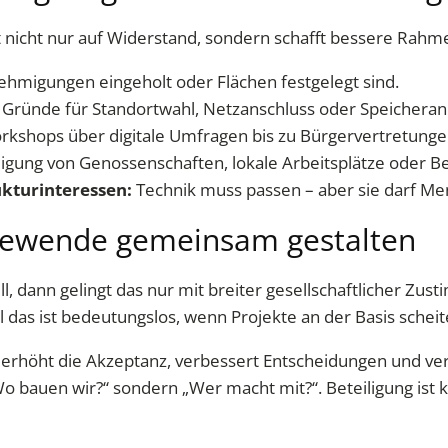
t nicht nur auf Widerstand, sondern schafft bessere Ra
migungen eingeholt oder Flächen festgelegt sind.
 Gründe für Standortwahl, Netzanschluss oder Speicheran
kshops über digitale Umfragen bis zu Bürgervertretunge
ligung von Genossenschaften, lokale Arbeitsplätze oder B
ukturinteressen:
Technik muss passen – aber sie darf Me
giewende gemeinsam gestalten
l, dann gelingt das nur mit breiter gesellschaftlicher Z
ll das ist bedeutungslos, wenn Projekte an der Basis scheit
g erhöht die Akzeptanz, verbessert Entscheidungen und ve
bauen wir?“ sondern „Wer macht mit?“. Beteiligung ist ke