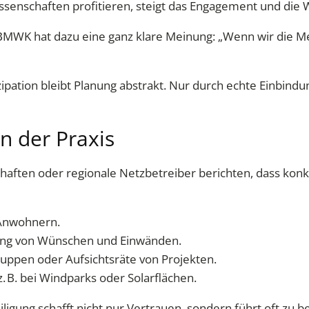
schaften profitieren, steigt das Engagement und die W
m BMWK hat dazu eine ganz klare Meinung: „Wenn wir die 
zipation bleibt Planung abstrakt. Nur durch echte Einbind
in der Praxis
ten oder regionale Netzbetreiber berichten, dass konkr
 Anwohnern.
sung von Wünschen und Einwänden.
uppen oder Aufsichtsräte von Projekten.
. B. bei Windparks oder Solarflächen.
eiligung schafft nicht nur Vertrauen, sondern führt oft z