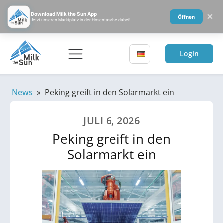
×
Download Milk the Sun App
Öffnen
Jetzt unseren Marktplatz in der Hosentasche dabei!
Login
News
»
Peking greift in den Solarmarkt ein
JULI 6, 2026
Peking greift in den
Solarmarkt ein