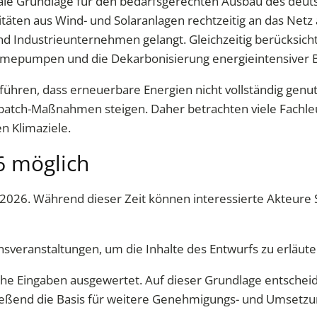
rale Grundlage für den bedarfsgerechten Ausbau des deut
täten aus Wind- und Solaranlagen rechtzeitig an das Ne
 Industrieunternehmen gelangt. Gleichzeitig berücksichti
ärmepumpen und die Dekarbonisierung energieintensiver 
hren, dass erneuerbare Energien nicht vollständig genut
tch-Maßnahmen steigen. Daher betrachten viele Fachleut
n Klimaziele.
6 möglich
t 2026. Während dieser Zeit können interessierte Akteur
sveranstaltungen, um die Inhalte des Entwurfs zu erläut
he Eingaben ausgewertet. Auf dieser Grundlage entscheid
ließend die Basis für weitere Genehmigungs- und Umsetzu