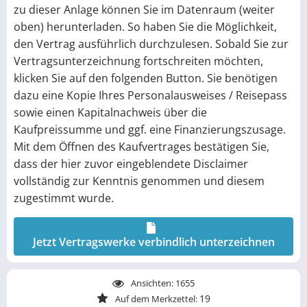
zu dieser Anlage können Sie im Datenraum (weiter
Die Inhalte sind bewusst detailliert aufbereitet und stellen
oben) herunterladen. So haben Sie die Möglichkeit,
eine wichtige Grundlage für das Verständnis des
den Vertrag ausführlich durchzulesen. Sobald Sie zur
Investments dar. Wir empfehlen daher, diese Seite vor einer
Investitionsentscheidung vollständig zu lesen. Zur
Vertragsunterzeichnung fortschreiten möchten,
Unterseite:
Solar Investment
klicken Sie auf den folgenden Button. Sie benötigen
Alle hier sowie alle im Datenraum aufgeführten Angaben,
dazu eine Kopie Ihres Personalausweises / Reisepass
Prognosen über Entwicklungen, Berechnungen, Höhen von
sowie einen Kapitalnachweis über die
Vergütungen sowie die steuerlichen und rechtlichen
Kaufpreissumme und ggf. eine Finanzierungszusage.
Grundlagen wurden vom jeweiligen Anbieter mit Sorgfalt
Mit dem Öffnen des Kaufvertrages bestätigen Sie,
zusammengestellt. Die Milk the Sun Plattform (MTS) ist
dass der hier zuvor eingeblendete Disclaimer
reiner Plattformbetreiber und nicht verantwortlich für
Inhalte des Inserates. Eine Haftung für Inhalt, Richtigkeit,
vollständig zur Kenntnis genommen und diesem
Vollständigkeit und Aktualität der Angaben, sowie für
zugestimmt wurde.
Gesetzesänderungen, wirtschaftliche Entwicklungen,
meteorologische Schwankungen oder Änderungen der
Rechtsprechung, einschließlich Maßnahmen der
Jetzt Vertragswerke verbindlich unterzeichnen
Steuerbehörden kann durch den Verkäufer und die MTS
nicht übernommen werden. Alle Regelungen hierzu richten
Ansichten:
1655
sich nach dem Kaufvertrag. Gleiches gilt für den
19
Auf dem Merkzettel:
tatsächlichen Eintritt der mit dem Erwerb eines PV-