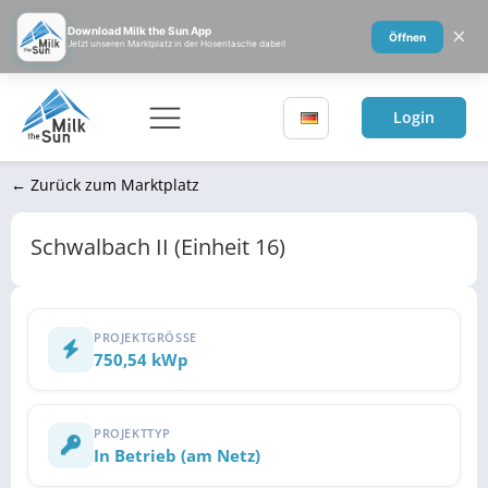
×
Download Milk the Sun App
Öffnen
Jetzt unseren Marktplatz in der Hosentasche dabei!
Login
← Zurück zum Marktplatz
Schwalbach II (Einheit 16)
PROJEKTGRÖSSE
750,54 kWp
PROJEKTTYP
In Betrieb (am Netz)