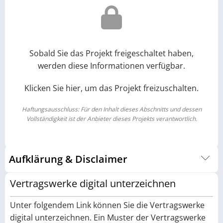
Sobald Sie das Projekt freigeschaltet haben,
werden diese Informationen verfügbar.
Klicken Sie hier, um das Projekt freizuschalten.
Haftungsausschluss: Für den Inhalt dieses Abschnitts und dessen
Vollständigkeit ist der Anbieter dieses Projekts verantwortlich.
Aufklärung & Disclaimer
Um Ihnen eine fundierte Entscheidungsgrundlage zu bieten,
Vertragswerke digital unterzeichnen
haben wir auf einer eigenen Unterseite alle wichtigen
Informationen rund um ein Photovoltaik-Investment
Unter folgendem Link können Sie die Vertragswerke
gebündelt. Dort werden Chancen, Risiken sowie
digital unterzeichnen. Ein Muster der Vertragswerke
wirtschaftliche Rahmenbedingungen ausführlich erläutert.