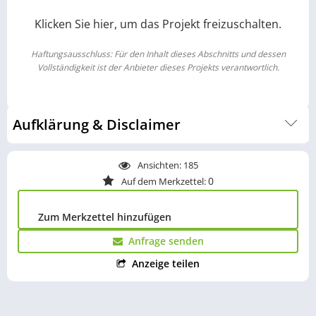
Klicken Sie hier, um das Projekt freizuschalten.
Haftungsausschluss: Für den Inhalt dieses Abschnitts und dessen
Vollständigkeit ist der Anbieter dieses Projekts verantwortlich.
Aufklärung & Disclaimer
Um Ihnen eine fundierte Entscheidungsgrundlage zu bieten,
Ansichten:
185
haben wir auf einer eigenen Unterseite alle wichtigen
0
Auf dem Merkzettel:
Informationen rund um ein Photovoltaik-Investment
gebündelt. Dort werden Chancen, Risiken sowie
wirtschaftliche Rahmenbedingungen ausführlich erläutert.
Zum Merkzettel hinzufügen
Die Inhalte sind bewusst detailliert aufbereitet und stellen
Anfrage senden
eine wichtige Grundlage für das Verständnis des
Investments dar. Wir empfehlen daher, diese Seite vor einer
Anzeige teilen
Investitionsentscheidung vollständig zu lesen. Zur
Unterseite:
Solar Investment
Alle hier sowie alle im Datenraum aufgeführten Angaben,