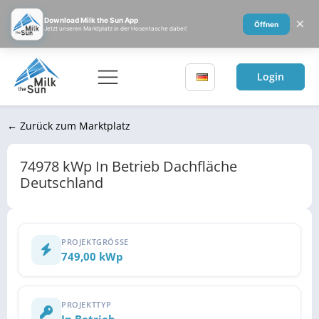
×
Download Milk the Sun App
Öffnen
Jetzt unseren Marktplatz in der Hosentasche dabei!
Login
← Zurück zum Marktplatz
74978 kWp In Betrieb Dachfläche
Deutschland
PROJEKTGRÖSSE
749,00 kWp
PROJEKTTYP
In Betrieb