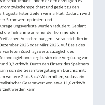
Wirtschaftlichkeit, indem er den erzeugten PV-
Strom zwischenspeichert und gezielt zu den
ertragsstärksten Zeiten vermarktet. Dadurch wird
der Stromwert optimiert und
Abregelungsverluste werden reduziert. Geplant
ist die Teilnahme an einer der kommenden
Freiflächen-Ausschreibungen – voraussichtlich im
Dezember 2025 oder März 2026. Auf Basis des
erwarteten Zuschlagswerts zuzüglich des
Technologiebonus ergibt sich eine Vergütung von
rund 9,3 ct/kWh. Durch den Einsatz des Speichers
kann sich die Gesamtvergütung im Durchschnitt
um weitere 2 bis 3 ct/kWh erhöhen, sodass ein
realistischer Gesamtwert von etwa 11,6 ct/kWh
erzielt werden kann.