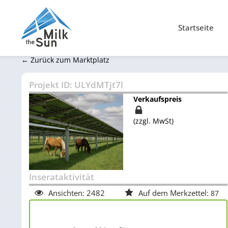
Startseite
← Zurück zum Marktplatz
Projekt ID:
ULYdMTjt7l
Verkaufspreis
(zzgl. MwSt)
Inserataktivität
Ansichten:
2482
Auf dem Merkzettel:
87