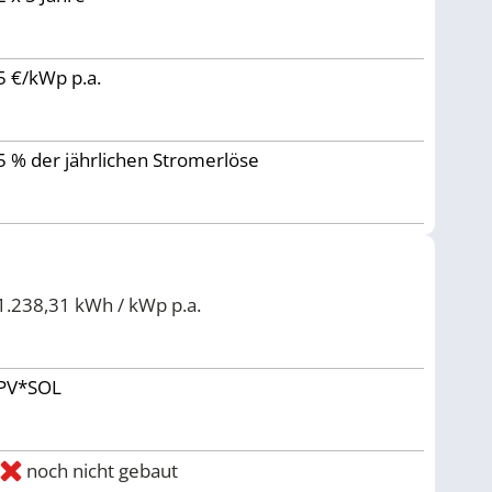
5 €/kWp p.a.
5 % der jährlichen Stromerlöse
1.238,31 kWh / kWp p.a.
PV*SOL
noch nicht gebaut