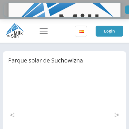
Do
Inv
Login
Parque solar de Suchowizna
<
>