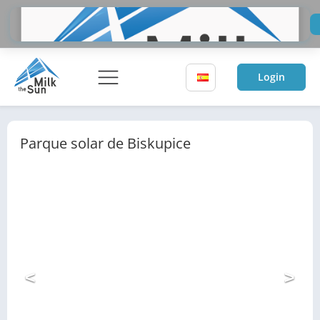
Do
Inv
Login
Parque solar de Biskupice
<
>