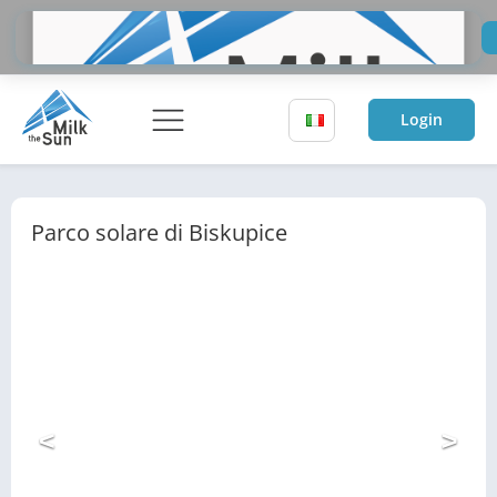
Do
Inv
Login
Parco solare di Biskupice
<
>