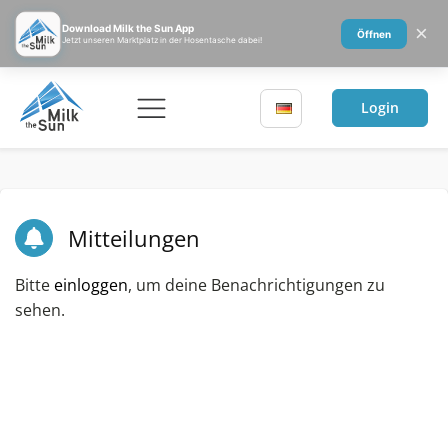
×
Download Milk the Sun App
Öffnen
Jetzt unseren Marktplatz in der Hosentasche dabei!
Login
Mitteilungen
Bitte
einloggen
, um deine Benachrichtigungen zu
sehen.