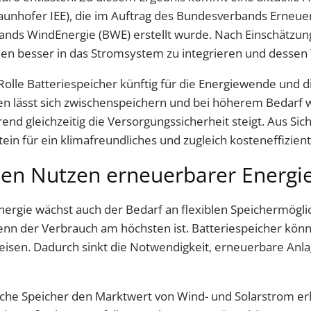
aunhofer IEE), die im Auftrag des Bundesverbands Erneue
ands WindEnergie (BWE) erstellt wurde. Nach Einschätzun
n besser in das Stromsystem zu integrieren und dessen Wi
Rolle Batteriespeicher künftig für die Energiewende und d
n lässt sich zwischenspeichern und bei höherem Bedarf w
gleichzeitig die Versorgungssicherheit steigt. Aus Sicht
in für ein klimafreundliches und zugleich kosteneffizien
 den Nutzen erneuerbarer Energi
nergie wächst auch der Bedarf an flexiblen Speichermögl
nn der Verbrauch am höchsten ist. Batteriespeicher kö
eisen. Dadurch sinkt die Notwendigkeit, erneuerbare Anla
tzliche Speicher den Marktwert von Wind- und Solarstrom 