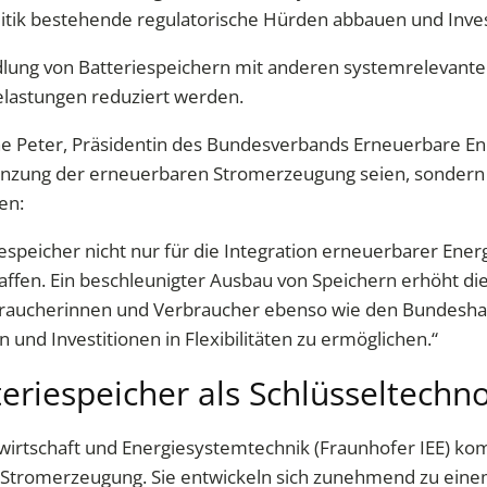
olitik bestehende regulatorische Hürden abbauen und Inves
andlung von Batteriespeichern mit anderen systemrelevan
lastungen reduziert werden.
e Peter, Präsidentin des Bundesverbands Erneuerbare Ener
rgänzung der erneuerbaren Stromerzeugung seien, sonder
en:
riespeicher nicht nur für die Integration erneuerbarer Ene
chaffen. Ein beschleunigter Ausbau von Speichern erhöht d
braucherinnen und Verbraucher ebenso wie den Bundeshaus
nd Investitionen in Flexibilitäten zu ermöglichen.“
eriespeicher als Schlüsseltechno
ewirtschaft und Energiesystemtechnik (Fraunhofer IEE) ko
Stromerzeugung. Sie entwickeln sich zunehmend zu einem 