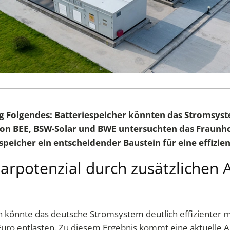
tig Folgendes: Batteriespeicher könnten das Stromsys
g von BEE, BSW-Solar und BWE untersuchten das Fraunho
peicher ein entscheidender Baustein für eine effizie
parpotenzial durch zusätzlichen
rn könnte das deutsche Stromsystem deutlich effizienter
Euro entlasten. Zu diesem Ergebnis kommt eine aktuelle An