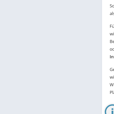
S
al
Fü
wi
Be
od
In
Ge
wi
W
Pl