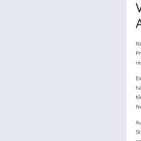
Ni
Pr
re
Ei
hä
Kl
Ne
Au
St