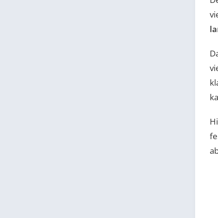
vi
l
Da
vi
kl
ka
Hi
fe
ab