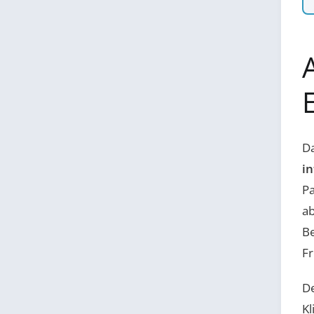
Unbebautes Grundstück
vermieten
Wiese verpachten
Investieren
7
►
Photovoltaik Komponente
4
►
Photovoltaik Steuer
9
►
Da
PV Anlage kaufen
in
4
►
Pa
PV Anlage verkaufen
4
►
a
Solarpark
5
►
Be
Fr
Über Photovoltaik
4
►
Unkategorisiert
0
De
Kl