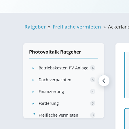
Ratgeber
»
Freifläche vermieten
»
Ackerlan
Photovoltaik Ratgeber
Betriebskosten PV Anlage
4
►
Dach verpachten
3
►
Finanzierung
4
►
Förderung
3
►
Freifläche vermieten
►
3
Ackerland verpachten