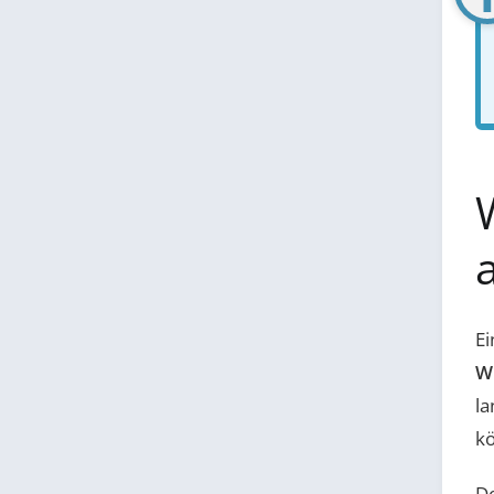
Ei
Wi
la
kö
De